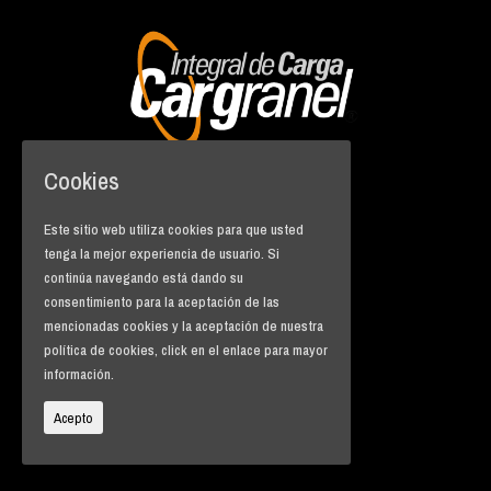
Cookies
INICIO
QUIÉNES SOMOS
Este sitio web utiliza cookies para que usted
CONTACTO
tenga la mejor experiencia de usuario. Si
COTIZADOR
continúa navegando está dando su
consentimiento para la aceptación de las
mencionadas cookies y la aceptación de nuestra
info@cargranel.com
política de cookies, click en el enlace para mayor
PBX: +57(4)
2883878
información.
A.A 50013 Medellín
Calle 77 sur No. 47 B 46
Acepto
Sabaneta Antioquia
Colombia