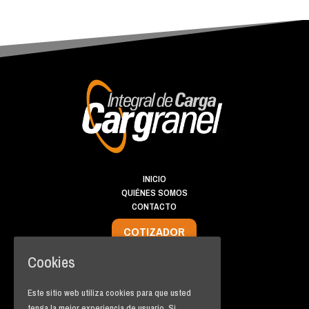
INICIO
QUIÉNES SOMOS
CONTACTO
COTIZADOR
Cookies
info@cargranel.com
PBX: +57(4)
2883878
Este sitio web utiliza cookies para que usted
A.A 50013 Medellín
tenga la mejor experiencia de usuario. Si